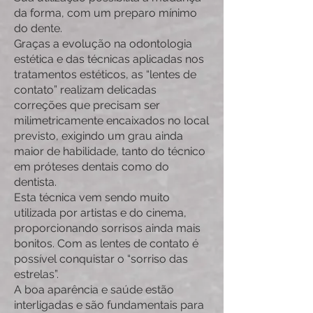
da forma, com um preparo mínimo
do dente.
Graças a evolução na odontologia
estética e das técnicas aplicadas nos
tratamentos estéticos, as “lentes de
contato” realizam delicadas
correções que precisam ser
milimetricamente encaixados no local
previsto, exigindo um grau ainda
maior de habilidade, tanto do técnico
em próteses dentais como do
dentista.
Esta técnica vem sendo muito
utilizada por artistas e do cinema,
proporcionando sorrisos ainda mais
bonitos. Com as lentes de contato é
possível conquistar o “sorriso das
estrelas”.
A boa aparência e saúde estão
interligadas e são fundamentais para