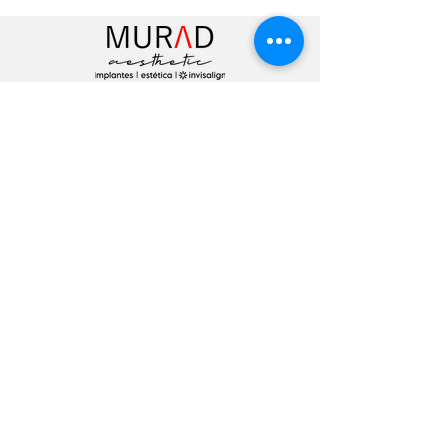
Venha você também se
surpreender
Especialidades
Odontologia Estética
Clareamento
Profilaxia
Invisalign
Implantes
Plástica Gengival
Periodontia
Endodontia