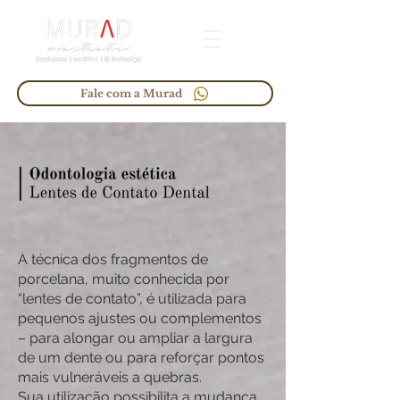
Fale com a Murad
A técnica dos fragmentos de
porcelana, muito conhecida por
“lentes de contato”, é utilizada para
pequenos ajustes ou complementos
– para alongar ou ampliar a largura
de um dente ou para reforçar pontos
mais vulneráveis a quebras.
Sua utilização possibilita a mudança